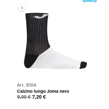
i
Art. 9104
Calzino lungo Joma nero
9,00
€
7,20
€