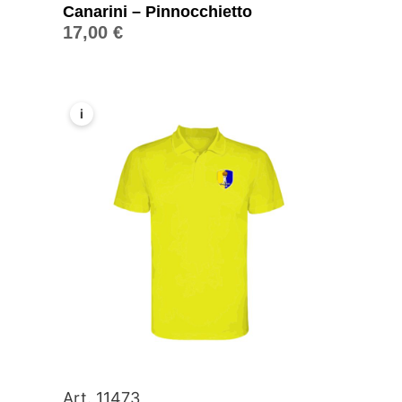
Canarini – Pinnocchietto
17,00
€
i
Art. 11473