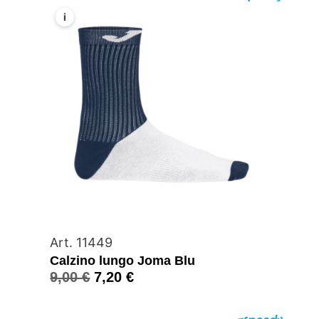
i
Art. 11449
Calzino lungo Joma Blu
9,00
€
7,20
€