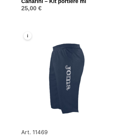
Canarini – Kit portiere ml
25,00
€
i
Art. 11469