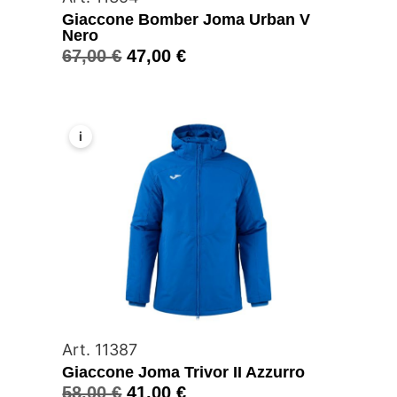
Giaccone Bomber Joma Urban V
Nero
67,00
€
47,00
€
i
Art. 11387
Giaccone Joma Trivor II Azzurro
58,00
€
41,00
€