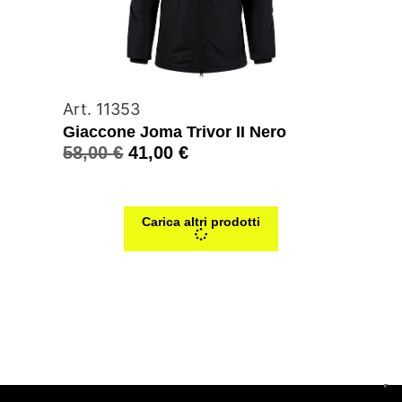
Art. 11353
Giaccone Joma Trivor II Nero
58,00
€
41,00
€
Carica altri prodotti