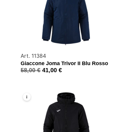
Art. 11384
Giaccone Joma Trivor II Blu Rosso
58,00
€
41,00
€
i