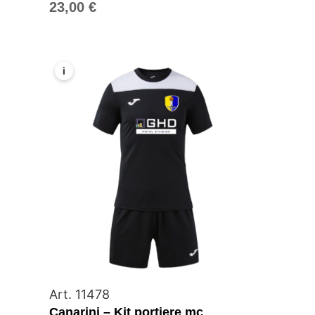
23,00
€
i
Art. 11478
Canarini – Kit portiere mc