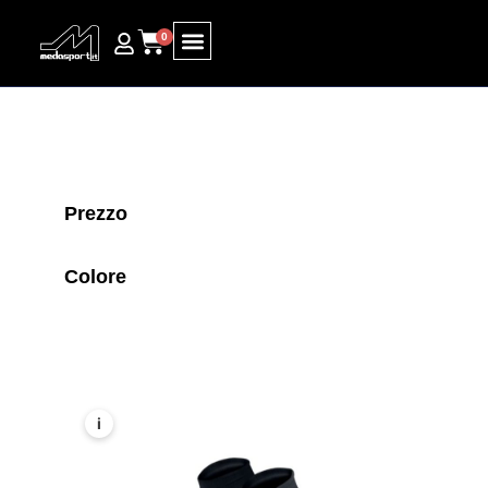
0
Ricerca prodotti
Prezzo
Colore
i