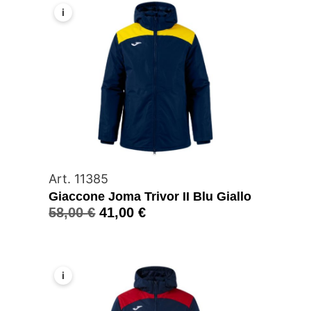
i
Art. 11385
Giaccone Joma Trivor II Blu Giallo
58,00
€
41,00
€
i