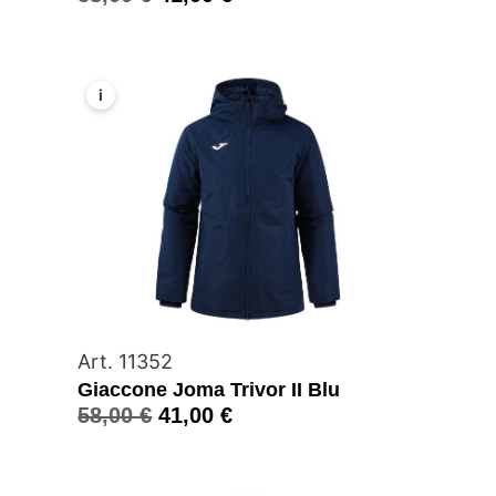
i
Art. 11352
Giaccone Joma Trivor II Blu
58,00
€
41,00
€