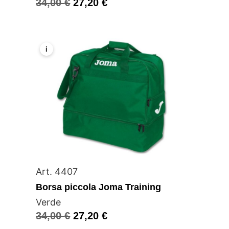
34,00
€
27,20
€
i
Art. 4407
Borsa piccola Joma Training
Verde
34,00
€
27,20
€