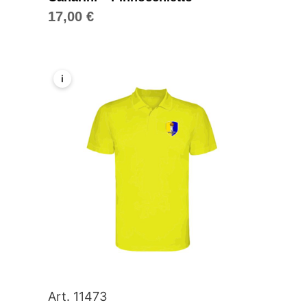
17,00
€
i
Art. 11473