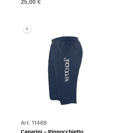
25,00
€
i
Art. 11469
Canarini – Pinnocchietto