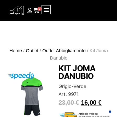
0
Ricerca prodotti
Home
/
Outlet
/
Outlet Abbigliamento
/ Kit Joma
Danubio
KIT JOMA
DANUBIO
Grigio-Verde
Art. 9971
23,00
€
16,00
€