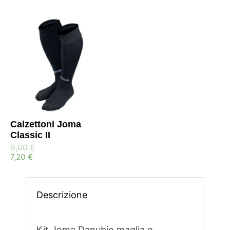
Calzettoni Joma
Classic II
9,00
€
7,20
€
Descrizione
Kit Joma Danubio maglia e