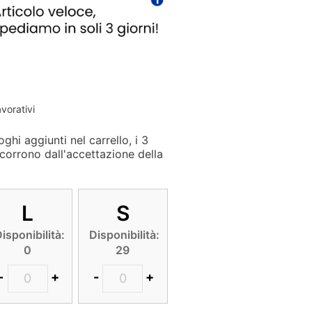
avorativi
ghi aggiunti nel carrello, i 3
corrono dall'accettazione della
L
S
isponibilità:
Disponibilità:
0
29
-
+
-
+