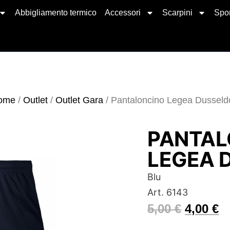
Abbigliamento termico
Accessori
Scarpini
Spor
ome
/
Outlet
/
Outlet Gara
/ Pantaloncino Legea Dusseld
PANTAL
LEGEA 
Blu
Art. 6143
5,00
€
4,00
€