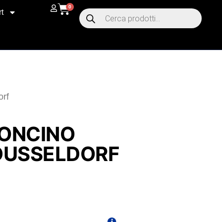
0
t
orf
ONCINO
DUSSELDORF