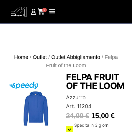
0
Ricerca prodotti
Home
/
Outlet
/
Outlet Abbigliamento
/ Felpa
Fruit of the Loom
FELPA FRUIT
OF THE LOOM
Azzurro
Art. 11204
24,00
€
15,00
€
Spedita in 3 giorni