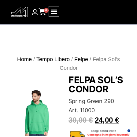
0
Ricerca prodotti
Home
/
Tempo Libero
/
Felpe
/ Felpa Sol’s
Condor
FELPA SOL’S
CONDOR
Spring Green 290
Art. 11000
30,00
€
24,00
€