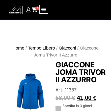
0
Ricerca prodotti
Home
/
Tempo Libero
/
Giacconi
/ Giaccone
Joma Trivor II Azzurro
GIACCONE
JOMA TRIVOR
II AZZURRO
Art. 11387
58,00
€
41,00
€
Spedita in 3 giorni