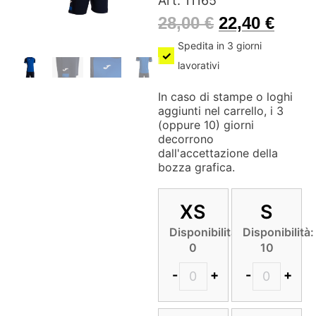
Art. 11165
28,00
€
22,40
€
Spedita in 3 giorni
lavorativi
In caso di stampe o loghi
aggiunti nel carrello, i 3
(oppure 10) giorni
decorrono
dall'accettazione della
bozza grafica.
XS
S
Disponibilità:
Disponibilità:
0
10
-
+
-
+