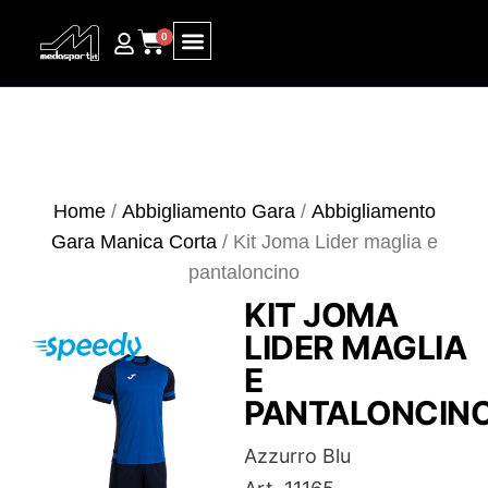
0
Ricerca prodotti
Home
/
Abbigliamento Gara
/
Abbigliamento
Gara Manica Corta
/ Kit Joma Lider maglia e
pantaloncino
KIT JOMA
LIDER MAGLIA
E
PANTALONCIN
Azzurro Blu