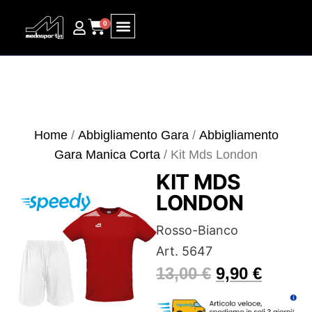
0
Ricerca prodotti
Home
/
Abbigliamento Gara
/
Abbigliamento
Gara Manica Corta
/ Kit Mds London
KIT MDS
LONDON
Rosso-Bianco
Art. 5647
13,00
€
9,90
€