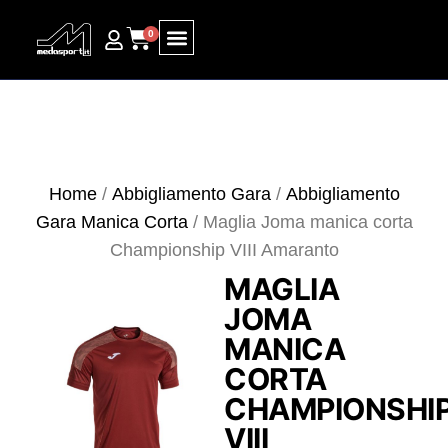
0
Ricerca prodotti
Home
/
Abbigliamento Gara
/
Abbigliamento
Gara Manica Corta
/ Maglia Joma manica corta
Championship VIII Amaranto
MAGLIA
JOMA
MANICA
CORTA
CHAMPIONSHI
VIII