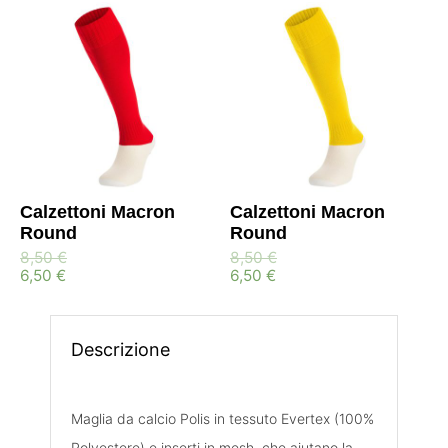
Calzettoni Macron
Calzettoni Macron
Round
Round
8,50
€
8,50
€
6,50
€
6,50
€
Descrizione
Maglia da calcio Polis in tessuto Evertex (100%
Polyestere) e inserti in mesh, che aiutano la