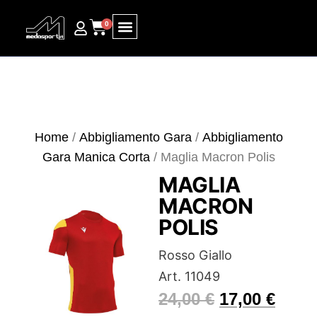
0
Ricerca prodotti
Home
/
Abbigliamento Gara
/
Abbigliamento
Gara Manica Corta
/ Maglia Macron Polis
MAGLIA
MACRON
POLIS
Rosso Giallo
Art. 11049
24,00
€
17,00
€