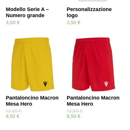
Modello Serie A –
Personalizzazione
Numero grande
logo
3,00
€
3,50
€
Pantaloncino Macron
Pantaloncino Macron
Mesa Hero
Mesa Hero
13,80
€
13,80
€
9,50
€
9,50
€