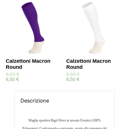
Calzettoni Macron
Calzettoni Macron
Round
Round
8,50
€
8,50
€
6,50
€
6,50
€
Descrizione
Maglia sportiva Rigel Hero in tessuto Evertex (100%
Polyestere). Confortevole e resistente, grazie alla tramatura del