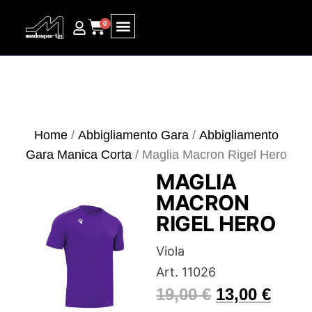
0
Ricerca prodotti
Home
/
Abbigliamento Gara
/
Abbigliamento
Gara Manica Corta
/ Maglia Macron Rigel Hero
MAGLIA
MACRON
RIGEL HERO
Viola
Art. 11026
19,00
€
13,00
€