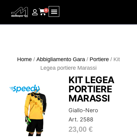
0
Ricerca prodotti
Home
/
Abbigliamento Gara
/
Portiere
/ Kit
Legea portiere Marassi
KIT LEGEA
PORTIERE
MARASSI
Giallo-Nero
Art. 2588
23,00
€