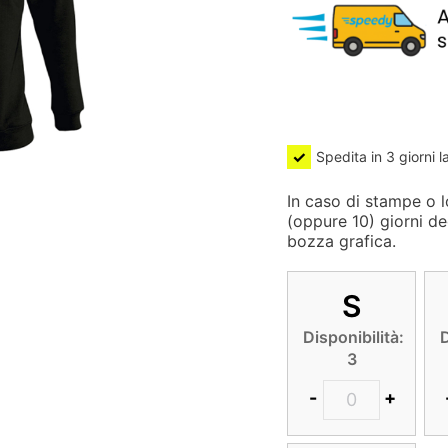
Spedita in 3 giorni l
In caso di stampe o lo
(oppure 10) giorni de
bozza grafica.
S
Disponibilità:
D
3
-
+