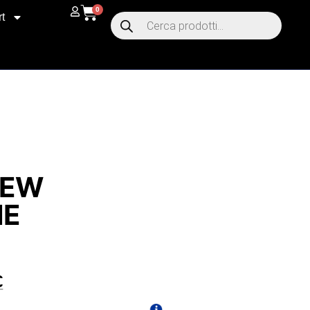
0
t
NEW
ME
€