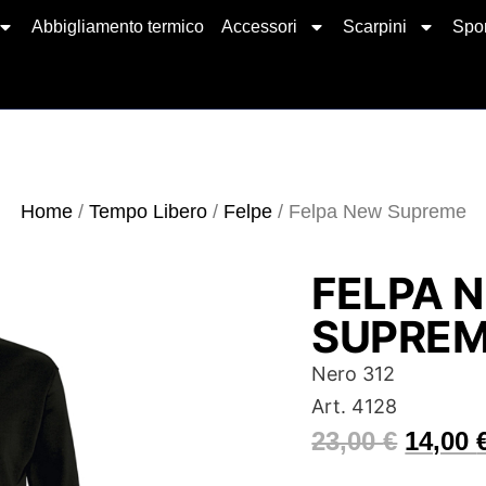
Abbigliamento termico
Accessori
Scarpini
Spor
Home
/
Tempo Libero
/
Felpe
/ Felpa New Supreme
FELPA 
SUPRE
Nero 312
Art. 4128
23,00
€
14,00