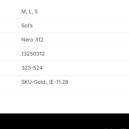
M, L, S
Sol's
Nero 312
13250312
323-524
SKU-Gold_ IE-11.28