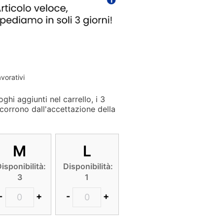
avorativi
ghi aggiunti nel carrello, i 3
corrono dall'accettazione della
M
L
isponibilità:
Disponibilità:
3
1
-
+
-
+