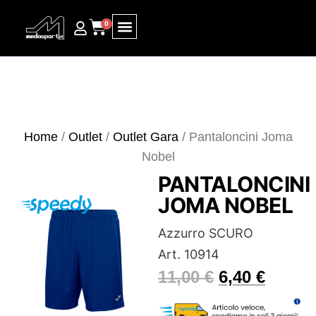
0
Ricerca prodotti
Home
/
Outlet
/
Outlet Gara
/ Pantaloncini Joma
Nobel
PANTALONCINI
JOMA NOBEL
Azzurro SCURO
Art. 10914
11,00
€
6,40
€