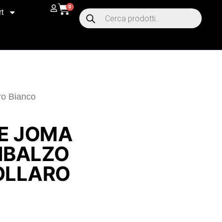
0
t
ro Bianco
E JOMA
IMBALZO
OLLARO