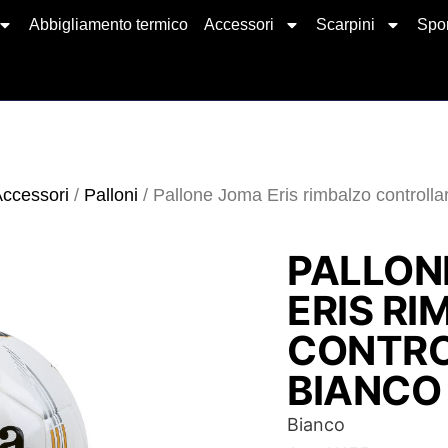
Abbigliamento termico
Accessori
Scarpini
Spor
ccessori
/
Palloni
/ Pallone Joma Eris rimbalzo controlla
PALLON
ERIS R
CONTR
BIANCO
Bianco