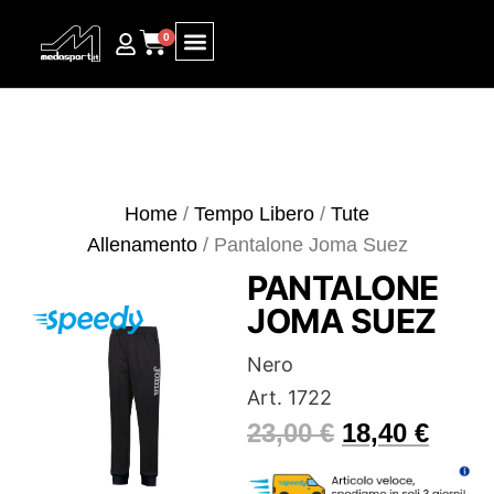
0
Ricerca prodotti
Home
/
Tempo Libero
/
Tute
Allenamento
/ Pantalone Joma Suez
PANTALONE
JOMA SUEZ
Nero
Art. 1722
23,00
€
18,40
€