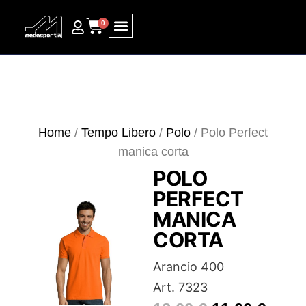
0
Ricerca prodotti
Home
/
Tempo Libero
/
Polo
/ Polo Perfect
manica corta
POLO
PERFECT
MANICA
CORTA
Arancio 400
Art. 7323