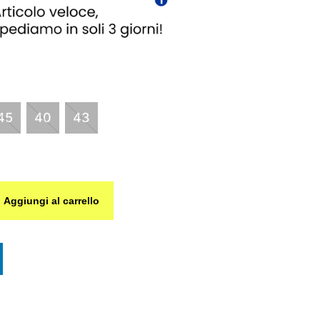
45
40
43
Aggiungi al carrello