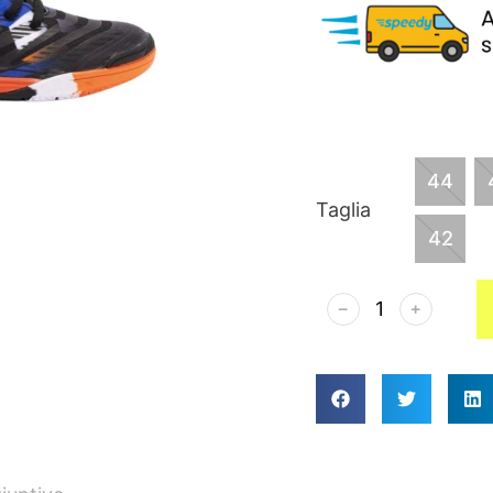
44
Taglia
42
﹣
﹢