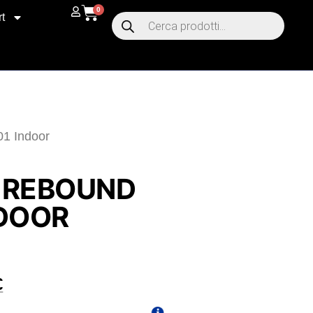
0
t
1 Indoor
 REBOUND
NDOOR
€