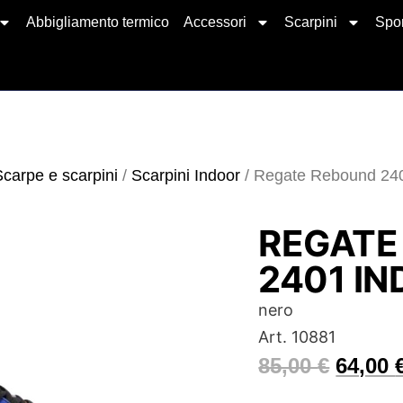
Abbigliamento termico
Accessori
Scarpini
Spor
Scarpe e scarpini
/
Scarpini Indoor
/ Regate Rebound 240
REGATE
2401 I
nero
Art. 10881
85,00
€
64,00