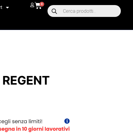
0
t
T REGENT