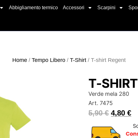
Abbigliamento termico
Accessori
Scarpini
Spor
Home
/
Tempo Libero
/
T-Shirt
/ T-shirt Regent
T-SHIR
Verde mela 280
Art. 7475
5,90
€
4,80
€