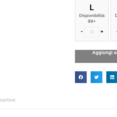
L
Disponibilità:
D
99+
-
+
iuntive