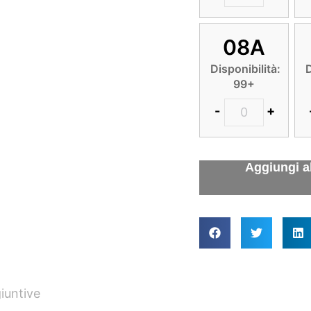
08A
Disponibilità:
D
99+
-
+
iuntive