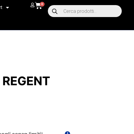
0
t
T REGENT