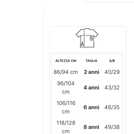
ALTEZZA CM
TAGLIA
A/B
86/94 cm
2 anni
40/29
96/104
4 anni
43/32
cm
106/116
6 anni
46/35
cm
118/128
8 anni
49/38
cm