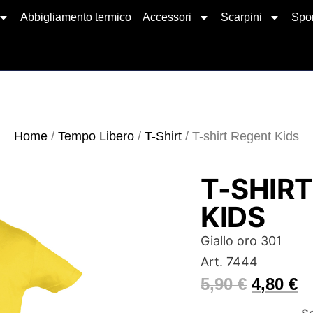
Abbigliamento termico
Accessori
Scarpini
Spor
Home
/
Tempo Libero
/
T-Shirt
/ T-shirt Regent Kids
T-SHIR
KIDS
Giallo oro 301
Art. 7444
5,90
€
4,80
€