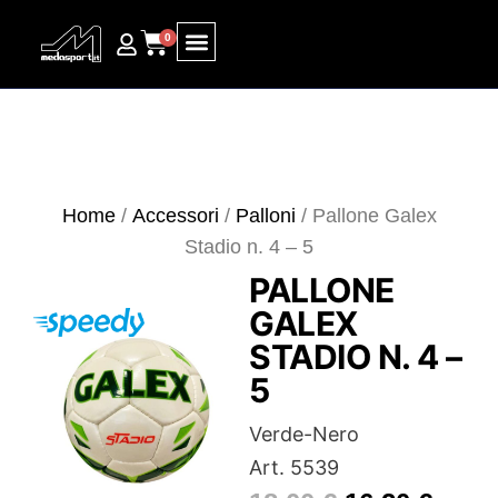
0
Ricerca prodotti
Home
/
Accessori
/
Palloni
/ Pallone Galex
Stadio n. 4 – 5
PALLONE
GALEX
STADIO N. 4 –
5
Verde-Nero
Art. 5539