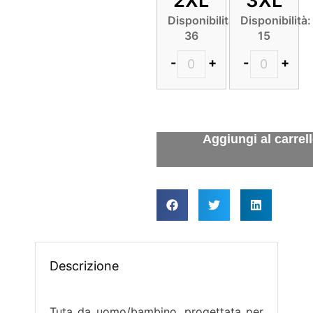
2XL
3XL
Disponibilità:
Disponibilità:
36
15
-
+
-
+
Descrizione
Tuta da uomo/bambino, progettata per