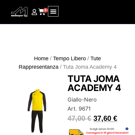
0
Ricerca prodotti
Home
/
Tempo Libero
/
Tute
Rappresentanza
/ Tuta Joma Academy 4
TUTA JOMA
ACADEMY 4
Giallo-Nero
Art. 9671
47,00
€
37,60
€