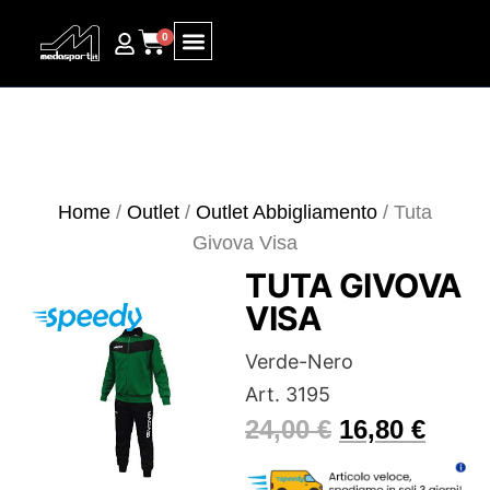
0
Ricerca prodotti
Home
/
Outlet
/
Outlet Abbigliamento
/ Tuta
Givova Visa
TUTA GIVOVA
VISA
Verde-Nero
Art. 3195
24,00
€
16,80
€