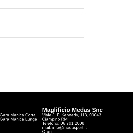
Maglificio Medas Snc
 Gara Manica Corta
Viale J. F. Kennedy, 113, 00043
 Gara Manica Lunga
Ciampino RM
Telefono: 06 791 2008
r
mail:
info@medasport.it
Orari: