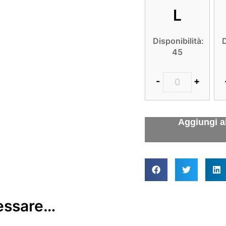
L
Disponibilità:
D
45
-
+
ressare…