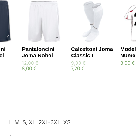
ni
Pantaloncini
Calzettoni Joma
Model
el
Joma Nobel
Classic II
Numer
12,00
€
9,00
€
3,00
€
8,00
€
7,20
€
L, M, S, XL, 2XL-3XL, XS