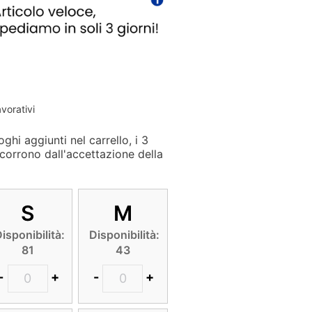
avorativi
ghi aggiunti nel carrello, i 3
corrono dall'accettazione della
S
M
isponibilità:
Disponibilità:
81
43
-
+
-
+