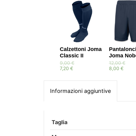
Calzettoni Joma
Pantalonci
Classic II
Joma Nob
9,00
€
12,00
€
7,20
€
8,00
€
Informazioni aggiuntive
Taglia