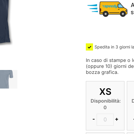
Spedita in 3 giorni l
In caso di stampe o lo
(oppure 10) giorni de
bozza grafica.
XS
Disponibilità:
D
0
-
+