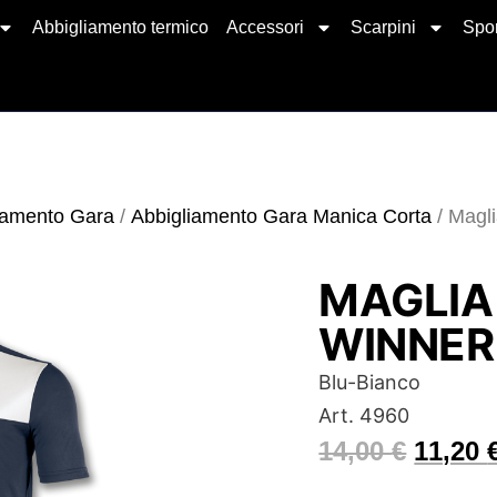
Abbigliamento termico
Accessori
Scarpini
Spor
iamento Gara
/
Abbigliamento Gara Manica Corta
/ Magl
MAGLIA
WINNER
Blu-Bianco
Art. 4960
14,00
€
11,20