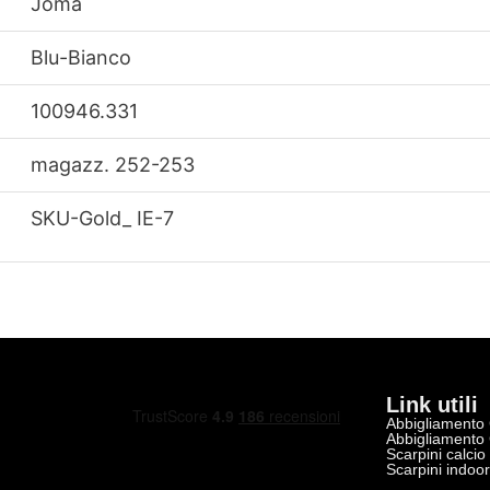
Joma
Blu-Bianco
100946.331
magazz. 252-253
SKU-Gold_ IE-7
Link utili
Abbigliamento
Abbigliamento
Scarpini calcio
Scarpini indoo