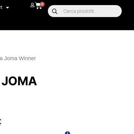
0
t
ia Joma Winner
 JOMA
€