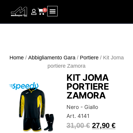
0
Ricerca prodotti
Home
/
Abbigliamento Gara
/
Portiere
/ Kit Joma
portiere Zamora
KIT JOMA
PORTIERE
ZAMORA
Nero - Giallo
Art. 4141
31,00
€
27,90
€