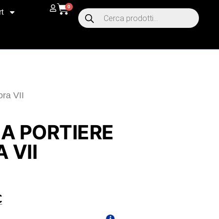
0
t
ra VII
MA PORTIERE
 VII
€