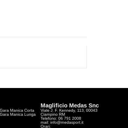
Maglificio Medas Snc
 Gara Manica Corta
Viale J. F. Kennedy, 113, 00043
 Gara Manica Lunga
Ciampino RM
Telefono: 06 791 2008
r
mail:
info@medasport.it
Orari: