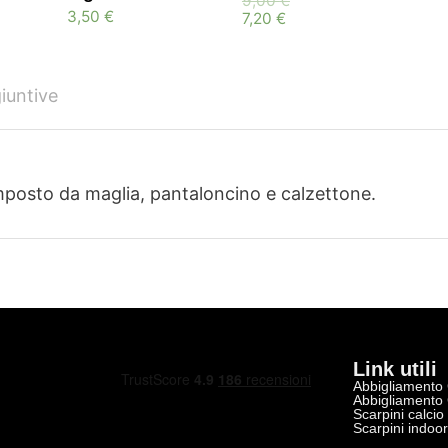
9,00
€
3,50
€
7,20
€
iuntive
posto da maglia, pantaloncino e calzettone.
Link utili
Abbigliamento
Abbigliamento
Scarpini calcio
Scarpini indoo