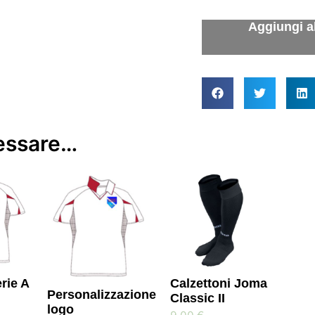
ressare…
rie A
Calzettoni Joma
Personalizzazione
Classic II
logo