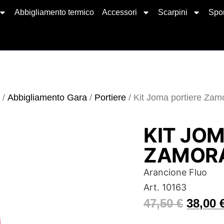
Abbigliamento termico
Accessori
Scarpini
Spor
/
Abbigliamento Gara
/
Portiere
/ Kit Joma portiere Zamo
KIT JO
ZAMORA
Arancione Fluo
Art. 10163
47,50
€
38,00