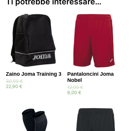
Ti potrebbe interessare…
Zaino Joma Training 3
Pantaloncini Joma
Nobel
30,00
€
22,90
€
12,00
€
8,00
€