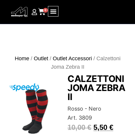
0
Ricerca prodotti
Home
/
Outlet
/
Outlet Accessori
/ Calzettoni
Joma Zebra II
CALZETTONI
JOMA ZEBRA
II
Rosso - Nero
Art. 3809
10,00
€
5,50
€