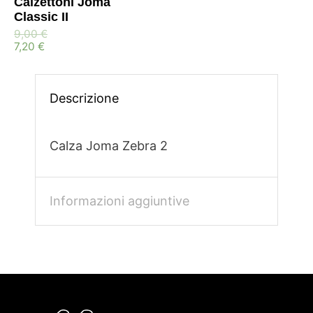
Calzettoni Joma
Classic II
9,00
€
7,20
€
Descrizione
Calza Joma Zebra 2
Informazioni aggiuntive