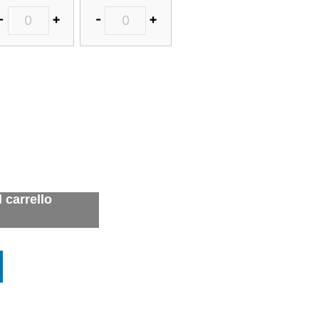
-
+
-
+