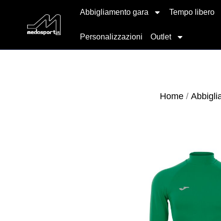
Abbigliamento gara
Tempo libero
Personalizzazioni
Outlet
Home
/
Abbigli