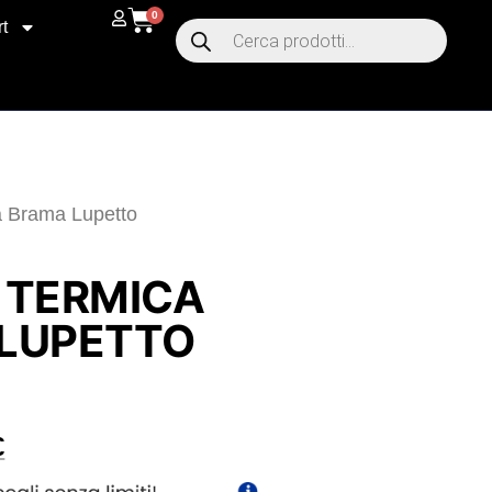
0
t
a Brama Lupetto
 TERMICA
LUPETTO
€